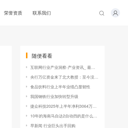
荣誉资质
联系我们
随便看看
互联网行业产业洞察-产业资讯_ 最新动态_前瞻财经 - 前瞻网
央行万亿资金来了北大教授：至今没一个产业能替代房地产！
食品饮料行业上半年业绩凸显韧性
我国钢铁行业加快转型升级
捷众科技2025年上半年净利3064万增长12% 汽车行业景气度高
10年的海南马自达2自动挡的是什么变速箱
早新闻 行业巨头出手回购