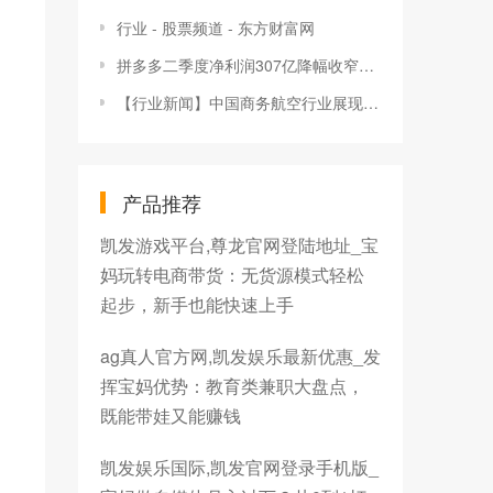
行业 - 股票频道 - 东方财富网
拼多多二季度净利润307亿降幅收窄管理层称当前利润水平不具备可持续性
【行业新闻】中国商务航空行业展现回暖迹象 仍面临多重挑战
产品推荐
凯发游戏平台,尊龙官网登陆地址_宝
妈玩转电商带货：无货源模式轻松
起步，新手也能快速上手
ag真人官方网,凯发娱乐最新优惠_发
挥宝妈优势：教育类兼职大盘点，
既能带娃又能赚钱
凯发娱乐国际,凯发官网登录手机版_