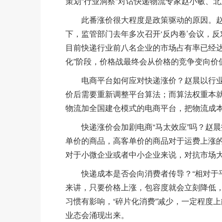
策划“行业洞察”对话快递物流专家赵小敏、
此番涨价很大程度是政策驱动的原因。赵小
下，监管部门去年多次召开‘反内卷’会议，
目前快递行业前八名企业的市场占有率已经达
化”阶段，价格战最终会从价格的竞争变向价
电商平台如何应对快递涨价？赵晨以行业
价后需要重新调整平台算法；而算法权重本
物流加全国建仓模式的电商平台，把物流成
快递涨价会加剧电商“马太效应”吗？赵晨指
单价的商品，高客单价的商品对于运费上涨
对于小微企业或者中小企业来说，对抗市场
快递成本是否会向消费者传导？“相对于平
来讲，只要价格上涨，包容度就会立刻降低
习惯有影响，“碎片化消费”减少，一定程度
业态会涌现出来。