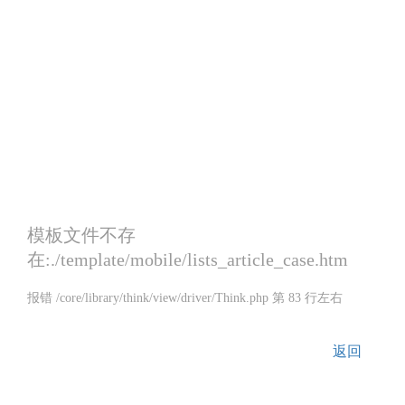
模板文件不存
在:./template/mobile/lists_article_case.htm
报错 /core/library/think/view/driver/Think.php 第 83 行左右
返回