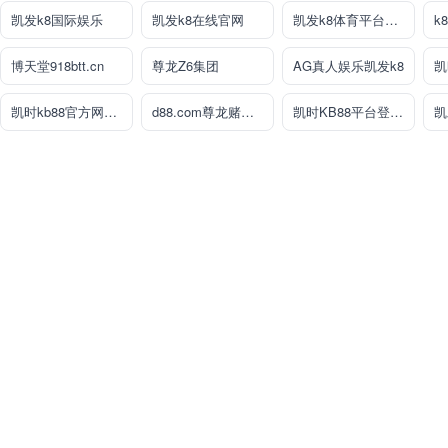
凯发k8国际娱乐
凯发k8在线官网
凯发k8体育平台线上
k
博天堂918btt.cn
尊龙Z6集团
AG真人娱乐凯发k8
凯时kb88官方网站·官网首页
d88.com尊龙赌场官网
凯时KB88平台登陆官网